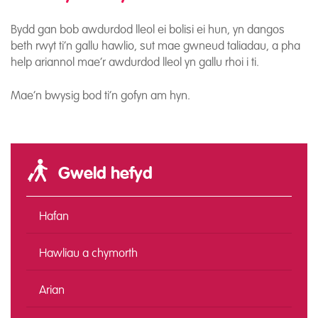
Bydd gan bob awdurdod lleol ei bolisi ei hun, yn dangos
beth rwyt ti’n gallu hawlio, sut mae gwneud taliadau, a pha
help ariannol mae’r awdurdod lleol yn gallu rhoi i ti.
Mae’n bwysig bod ti’n gofyn am hyn.
Gweld hefyd
Hafan
Hawliau a chymorth
Arian