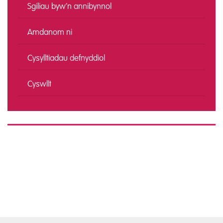
Sgiliau byw’n annibynnol
Amdanom ni
Cysylltiadau defnyddiol
Cyswllt