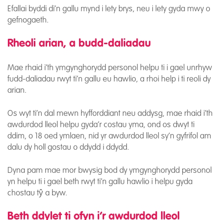
Efallai byddi di’n gallu mynd i lety brys, neu i lety gyda mwy o
gefnogaeth.
Rheoli arian, a budd-daliadau
Mae rhaid i’th ymgynghorydd personol helpu ti i gael unrhyw
fudd-daliadau rwyt ti’n gallu eu hawlio, a rhoi help i ti reoli dy
arian.
Os wyt ti’n dal mewn hyfforddiant neu addysg, mae rhaid i’th
awdurdod lleol helpu gyda’r costau yma, ond os dwyt ti
ddim, o 18 oed ymlaen, nid yr awdurdod lleol sy’n gyfrifol am
dalu dy holl gostau o ddydd i ddydd.
Dyna pam mae mor bwysig bod dy ymgynghorydd personol
yn helpu ti i gael beth rwyt ti’n gallu hawlio i helpu gyda
chostau tŷ a byw.
Beth ddylet ti ofyn i’r awdurdod lleol