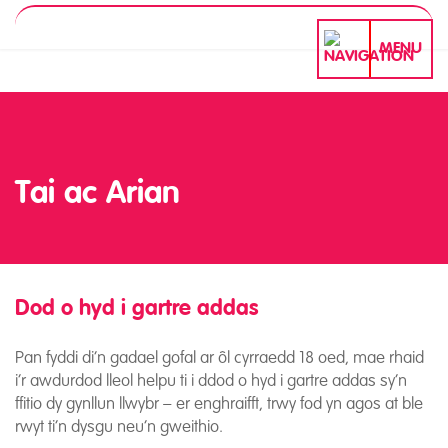
MENU
Tai ac Arian
Dod o hyd i gartre addas
Tai ac Arian
Pan fyddi di’n gadael gofal ar ôl cyrraedd 18 oed, mae rhaid
i’r awdurdod lleol helpu ti i ddod o hyd i gartre addas sy’n
ffitio dy gynllun llwybr – er enghraifft, trwy fod yn agos at ble
rwyt ti’n dysgu neu’n gweithio.