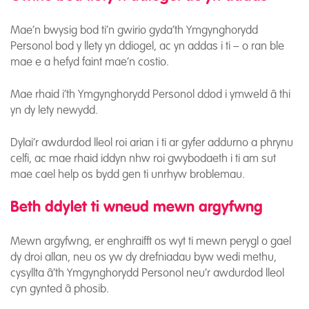
Mae’n bwysig bod ti’n gwirio gyda’th Ymgynghorydd
Personol bod y llety yn ddiogel, ac yn addas i ti – o ran ble
mae e a hefyd faint mae’n costio.
Mae rhaid i’th Ymgynghorydd Personol ddod i ymweld â thi
yn dy lety newydd.
Dylai’r awdurdod lleol roi arian i ti ar gyfer addurno a phrynu
celfi, ac mae rhaid iddyn nhw roi gwybodaeth i ti am sut
mae cael help os bydd gen ti unrhyw broblemau.
Beth ddylet ti wneud mewn argyfwng
Mewn argyfwng, er enghraifft os wyt ti mewn perygl o gael
dy droi allan, neu os yw dy drefniadau byw wedi methu,
cysyllta â’th Ymgynghorydd Personol neu’r awdurdod lleol
cyn gynted â phosib.