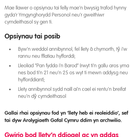
Mae llawer o opsiynau tai felly mae’n bwysig trafod hynny
gyda’r Ymgynghorydd Personol neu’r gweithiwr
cymdeithasol sy gen ti.
Opsiynau tai posib
Byw’n weddol annibynnol, fel llety â chymorth, tŷ i’w
rannu neu fflatiau hyfforddi;
Lleoliad “Pan fydda i’n Barod” (rwyt ti’n gallu aros yma
nes bod ti’n 21 neu’n 25 os wyt ti mewn addysg neu
hyfforddiant);
Llety annibynnol sydd naill ai’n cael ei rentu’n breifat
neu’n dŷ cymdeithasol
Gallai rhai opsiynau fod yn ‘llety heb ei reoleiddio’, sef
tai dyw Arolygiaeth Gofal Cymru ddim yn archwilio.
Gwirio bod llety’n ddiogel ac yn addas