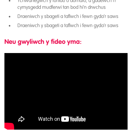
Ychwanegwch y tuniau o domato, a gadewch i’r
cymysgedd mudferwi tan bod hi’n drwchus
Draeniwch y sbageti a taflwch i fewn gyda’r saws
Draeniwch y sbageti a taflwch i fewn gyda’r saws
Neu gwyliwch y fideo yma: