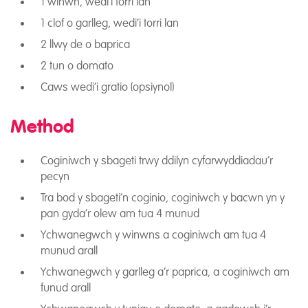
1 winwn, wedi’i torri lan
1 clof o garlleg, wedi’i torri lan
2 llwy de o baprica
2 tun o domato
Caws wedi’i gratio (opsiynol)
Method
Coginiwch y sbageti trwy ddilyn cyfarwyddiadau’r
pecyn
Tra bod y sbageti’n coginio, coginiwch y bacwn yn y
pan gyda’r olew am tua 4 munud
Ychwanegwch y winwns a coginiwch am tua 4
munud arall
Ychwanegwch y garlleg a’r paprica, a coginiwch am
funud arall