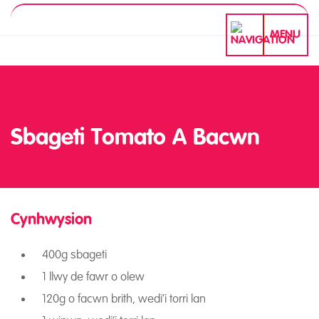
MENU
Sbageti Tomato A Bacwn
Cynhwysion
Sbageti Tomato A Bacw
400g sbageti
1 llwy de fawr o olew
120g o facwn brith, wedi’i torri lan