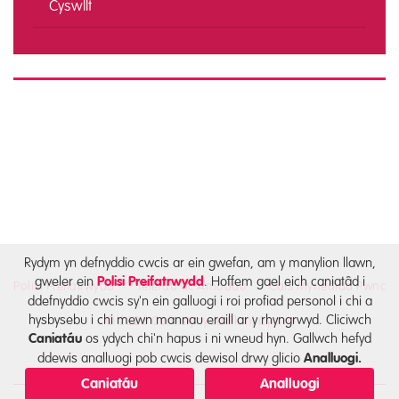
Cyswllt
Rydym yn defnyddio cwcis ar ein gwefan, am y manylion llawn,
gweler ein
. Hoffem gael eich caniatâd i
Polisi Preifatrwydd
Polisi Preifatrwydd
Telerau ac Amodau
Cais Mynediad Pwnc
ddefnyddio cwcis sy'n ein galluogi i roi profiad personol i chi a
hysbysebu i chi mewn mannau eraill ar y rhyngrwyd. Cliciwch
© 2026 Comisiynydd Plant Cymru
os ydych chi'n hapus i ni wneud hyn. Gallwch hefyd
Caniatáu
ddewis analluogi pob cwcis dewisol drwy glicio
Analluogi.
Caniatáu
Analluogi